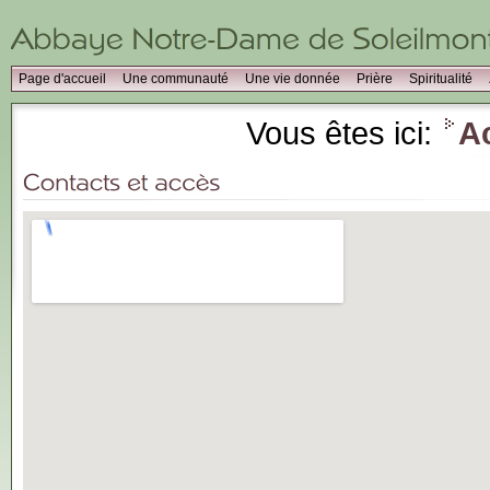
Page d'accueil
Une communauté
Une vie donnée
Prière
Spiritualité
Vous êtes ici:
A