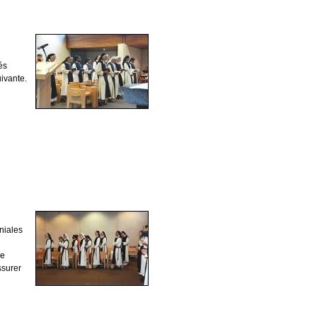
és
uivante.
niales
le
ssurer