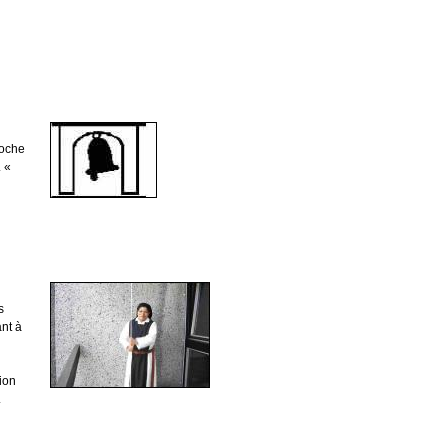
loche
. «
s
ant à
tion
.