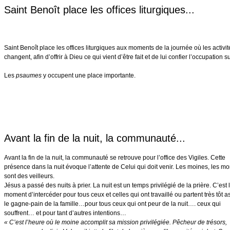
Saint Benoît place les offices liturgiques...
Saint Benoît place les offices liturgiques aux moments de la journée où les activit
changent, afin d’offrir à Dieu ce qui vient d’être fait et de lui confier l’occupation s
Les
psaumes
y occupent une place importante.
Avant la fin de la nuit, la communauté...
Avant la fin de la nuit, la communauté se retrouve pour l’office des Vigiles. Cette
présence dans la nuit évoque l’attente de Celui qui doit venir. Les moines, les mo
sont des veilleurs.
Jésus a passé des nuits à prier. La nuit est un temps privilégié de la prière. C’est 
moment d’intercéder pour tous ceux et celles qui ont travaillé ou partent très tôt a
le gagne-pain de la famille…pour tous ceux qui ont peur de la nuit…. ceux qui
souffrent… et pour tant d’autres intentions…
« C’est l’heure où le moine accomplit sa mission privilégiée. Pêcheur de trésors,