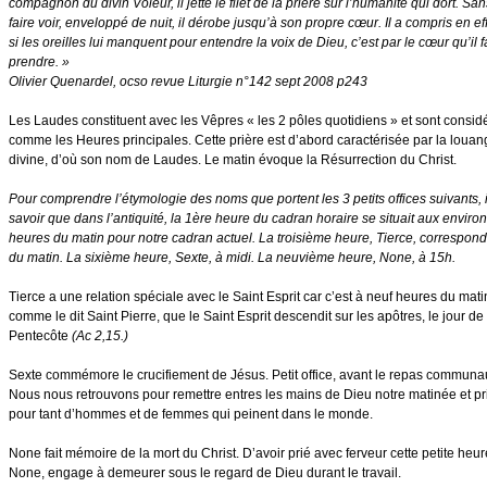
compagnon du divin Voleur, il jette le filet de la prière sur l’humanité qui dort. Sa
faire voir, enveloppé de nuit, il dérobe jusqu’à son propre cœur. Il a compris en ef
si les oreilles lui manquent pour entendre la voix de Dieu, c’est par le cœur qu’il f
prendre. »
Olivier Quenardel, ocso revue Liturgie n°142 sept 2008 p243
Les Laudes constituent avec les Vêpres « les 2 pôles quotidiens » et sont consid
comme les Heures principales. Cette prière est d’abord caractérisée par la louan
divine, d’où son nom de Laudes. Le matin évoque la Résurrection du Christ.
Pour comprendre l’étymologie des noms que portent les 3 petits offices suivants, i
savoir que dans l’antiquité, la 1ère heure du cadran horaire se situait aux enviro
heures du matin pour notre cadran actuel. La troisième heure, Tierce, correspond
du matin. La sixième heure, Sexte, à midi. La neuvième heure, None, à 15h.
Tierce a une relation spéciale avec le Saint Esprit car c’est à neuf heures du mati
comme le dit Saint Pierre, que le Saint Esprit descendit sur les apôtres, le jour de 
Pentecôte
(Ac 2,15.)
Sexte commémore le crucifiement de Jésus. Petit office, avant le repas communau
Nous nous retrouvons pour remettre entres les mains de Dieu notre matinée et pr
pour tant d’hommes et de femmes qui peinent dans le monde.
None fait mémoire de la mort du Christ. D’avoir prié avec ferveur cette petite heu
None, engage à demeurer sous le regard de Dieu durant le travail.