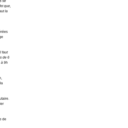
ns se
fet que,
aut la
érées
ge
l faut
ns de 6
 à 9h
n,
la
taire.
ier
re de